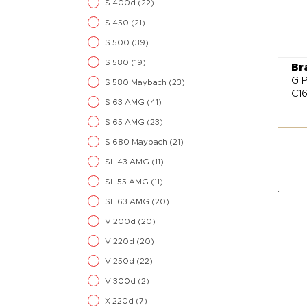
S 400d
(22)
S 450
(21)
S 500
(39)
S 580
(19)
Br
G P
S 580 Maybach
(23)
C1
S 63 AMG
(41)
S 65 AMG
(23)
S 680 Maybach
(21)
SL 43 AMG
(11)
SL 55 AMG
(11)
.
SL 63 AMG
(20)
V 200d
(20)
V 220d
(20)
V 250d
(22)
V 300d
(2)
X 220d
(7)