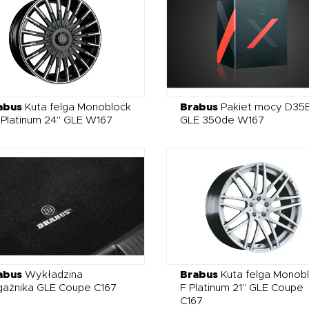
abus
Kuta felga Monoblock
Brabus
Pakiet mocy D35
Platinum 24" GLE W167
GLE 350de W167
abus
Wykładzina
Brabus
Kuta felga Monob
gażnika GLE Coupe C167
F Platinum 21" GLE Coupe
C167