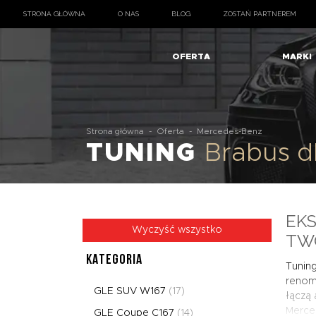
STRONA GŁÓWNA
O NAS
BLOG
ZOSTAŃ PARTNEREM
OFERTA
MARKI
Strona główna
-
Oferta
-
Mercedes-Benz
TUNING
Brabus 
EK
Wyczyść wszystko
TW
KATEGORIA
Tunin
renomo
GLE SUV W167
(17)
łączą 
Merced
GLE Coupe C167
(14)