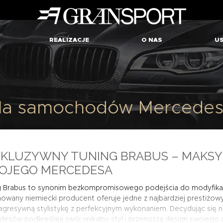
REALIZACJE
O NAS
US
dla samochodów Mercedes
SKLUZYWNY TUNING BRABUS – MAKSY
OJEGO MERCEDESA
g Brabus to synonim bezkompromisowego podejścia do modyfika
wany niemiecki producent oferuje jedne z najbardziej prestiżow
agresywną stylistykę z perfekcyjnym wykonaniem. Decydując się n
esów podkreślają swój unikalny styl i przenoszą design swojego 