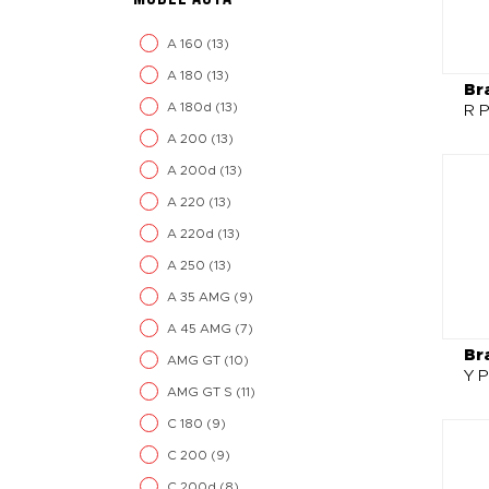
A 160
(13)
A 180
(13)
Br
A 180d
(13)
R P
A 200
(13)
A 200d
(13)
A 220
(13)
A 220d
(13)
A 250
(13)
A 35 AMG
(9)
A 45 AMG
(7)
Br
AMG GT
(10)
Y P
AMG GT S
(11)
C 180
(9)
C 200
(9)
C 200d
(8)