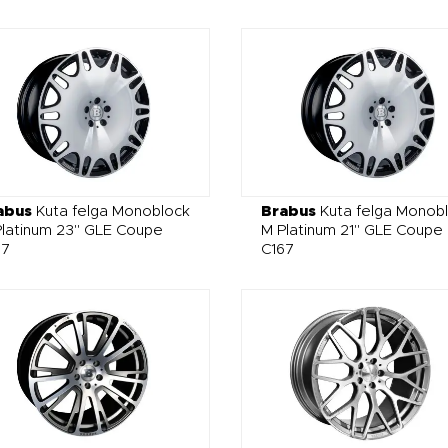
abus
Kuta felga Monoblock
Brabus
Kuta felga Monob
latinum 23" GLE Coupe
M Platinum 21" GLE Coupe
67
C167