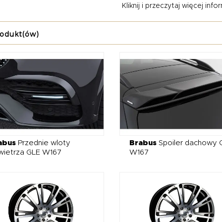
Kliknij i przeczytaj więcej inform
ry, dyfuzory, progi czy zderzaki – to przemyślana filozofia tuningu,
odów, zachowując przy tym elegancję i prestiż niemieckiej marki
rodukt(ów)
cie tuningowej Brabus znajdziesz najwyższej jakości elementy na
jak spoilery, lotki, dyfuzory czy poszerzenia nadkoli, które znac
ieniem całości są kute felgi Brabus, sportowe wydechy – także 
nadają dźwiękowi silnika wyjątkowego charakteru. Każdy detal, od
ektowany z myślą o najbardziej wymagających entuzjastach tuning
promisową jakość, prestiż i indywidualny styl – to tuning dla tyc
u auta.
abus
Przednie wloty
Brabus
Spoiler dachowy 
wietrza GLE W167
W167