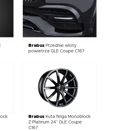
E
Brabus
Przednie wloty
powietrza GLE Coupe C167
lock
Brabus
Kuta felga Monoblock
Z Platinum 24" GLE Coupe
C167