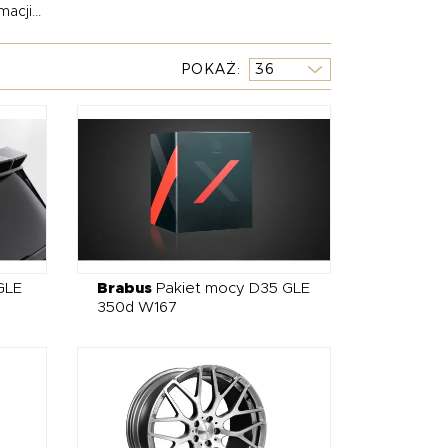
acji...
 która pozwala wyróżnić się na tle innych
.
POKAŻ
dwozia, często wykonane z lekkiego carbonu,
ząco zmieniają wygląd Twojego Mercedesa.
z klapami – oraz aktywne układy wydechowe,
 tłumika po listwy progowe, został
u. Wybierając Brabus, inwestujesz w
h, którzy oczekują czegoś więcej niż tylko zmiany
GLE
Brabus
Pakiet mocy D35 GLE
350d W167