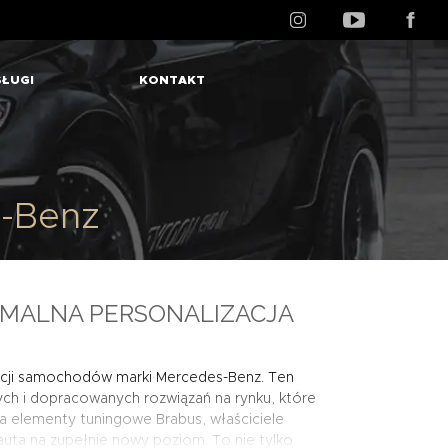
ŁUGI
KONTAKT
-Benz
MALNA PERSONALIZACJA
cji samochodów marki Mercedes-Benz. Ten
ych i dopracowanych rozwiązań na rynku, które
a elementy tuningowe Brabus, właściciele
auta na zupełnie nowy poziom. To nie tylko