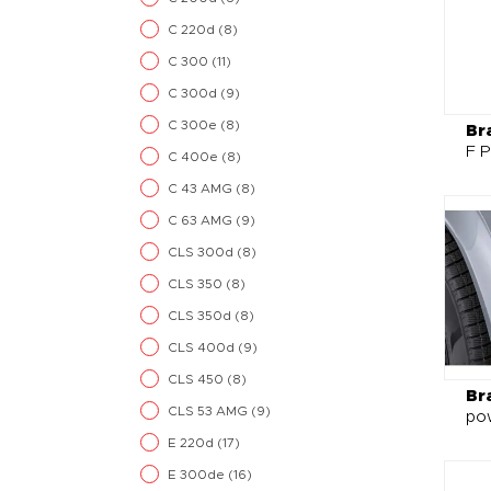
C 220d
(8)
C 300
(11)
C 300d
(9)
C 300e
(8)
Br
F P
C 400e
(8)
C 43 AMG
(8)
C 63 AMG
(9)
CLS 300d
(8)
CLS 350
(8)
CLS 350d
(8)
CLS 400d
(9)
CLS 450
(8)
Br
CLS 53 AMG
(9)
po
E 220d
(17)
E 300de
(16)