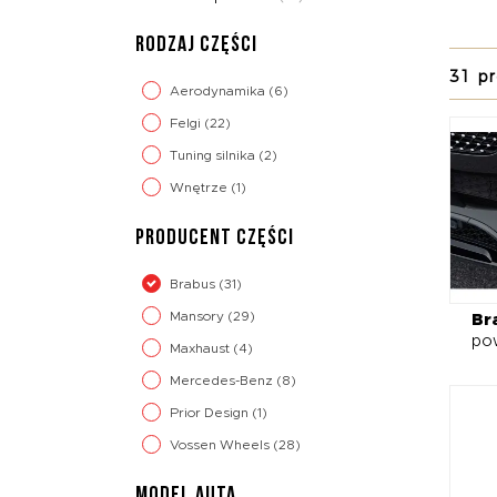
spojle
samoch
RODZAJ CZĘŚCI
31 p
W ofer
Aerodynamika
(6)
takie 
Felgi
(22)
Dopełn
które 
Tuning silnika
(2)
zaproj
Wnętrze
(1)
bezkom
wygląd
PRODUCENT CZĘŚCI
Brabus
(31)
Mansory
(29)
Br
po
Maxhaust
(4)
Mercedes-Benz
(8)
Prior Design
(1)
Vossen Wheels
(28)
MODEL AUTA