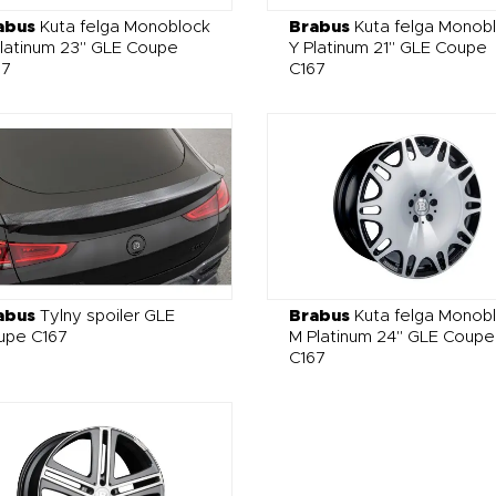
abus
Kuta felga Monoblock
Brabus
Kuta felga Monob
latinum 23" GLE Coupe
Y Platinum 21" GLE Coupe
67
C167
abus
Tylny spoiler GLE
Brabus
Kuta felga Monob
upe C167
M Platinum 24" GLE Coupe
C167