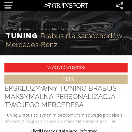
OFERTA
Strona główna
-
Oferta
-
Mercedes-Benz
TUNING
Brabus dla samochodów
Mercedes-Benz
MARKI
REALIZACJE
Wyczyść wszystko
FILTR
O NAS
EKSKLUZYWNY TUNING BRABUS –
MAKSYMALNA PERSONALIZACJA
USŁUGI
TWOJEGO MERCEDESA
Tuning Brabus to synonim bezkompromisowego podejścia
KONTAKT
do modyfikacji samochodów marki Mercedes-Benz. Ten
renomowany niemiecki producent oferuje jedne z najbardziej
Kliknij i przeczytaj więcej informacji...