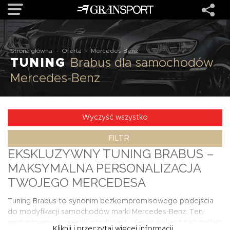
OFERTA
Strona główna
-
Oferta
-
Mercedes-Benz
TUNING
Brabus dla samochodów
Mercedes-Benz
MARKI
REALIZACJE
Wyczyść wszystko
FILTR
O NAS
EKSKLUZYWNY TUNING BRABUS –
MAKSYMALNA PERSONALIZACJA
USŁUGI
TWOJEGO MERCEDESA
Tuning Brabus to synonim bezkompromisowego podejścia
KONTAKT
do modyfikacji samochodów marki Mercedes-Benz. Ten
renomowany niemiecki producent oferuje jedne z najbardziej
Kliknij i przeczytaj więcej informacji...