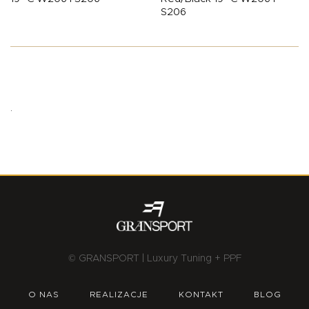
S206
.
© GRANSPORT | Luxury Tuning + PPF
O NAS
REALIZACJE
KONTAKT
BLOG