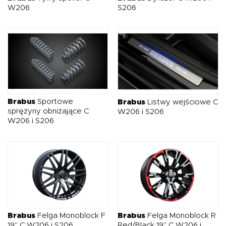
tuning dla tych, którzy oczekują czegoś więcej niż tylko
W206
S206
zmiany wyglądu auta.
Brabus
Sportowe
Brabus
Listwy wejściowe C
sprężyny obniżające C
W206 i S206
W206 i S206
Brabus
Felga Monoblock F
Brabus
Felga Monoblock R
19" C W206 i S206
Red/Black 19" C W206 i