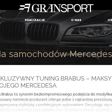
REALIZACJE
O NAS
US
dla samochodów Mercedes
SKLUZYWNY TUNING BRABUS – MAKSY
OJEGO MERCEDESA
g Brabus to synonim bezkompromisowego podejścia do modyfika
wany niemiecki producent oferuje jedne z najbardziej prestiżow
agresywną stylistykę z perfekcyjnym wykonaniem. Decydując się n
esów podkreślają swój unikalny styl i przenoszą design swojego 