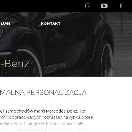
ŁUGI
KONTAKT
-Benz
MALNA PERSONALIZACJA
cji samochodów marki Mercedes-Benz. Ten
ych i dopracowanych rozwiązań na rynku, które
a elementy tuningowe Brabus, właściciele
auta na zupełnie nowy poziom. To nie tylko