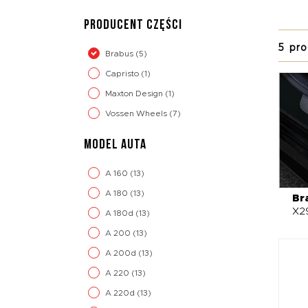
spojle
PRODUCENT CZĘŚCI
samoch
5 pro
W ofer
Brabus
(5)
takie 
Capristo
(1)
Dopełn
Maxton Design
(1)
które 
zaproj
Vossen Wheels
(7)
bezkom
wygląd
MODEL AUTA
A 160
(13)
A 180
(13)
Br
X2
A 180d
(13)
A 200
(13)
A 200d
(13)
A 220
(13)
A 220d
(13)