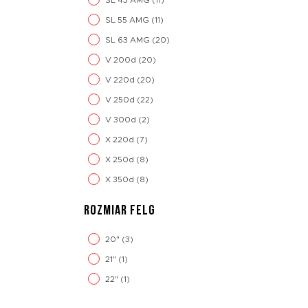
SL 43 AMG
(11)
SL 55 AMG
(11)
SL 63 AMG
(20)
V 200d
(20)
V 220d
(20)
V 250d
(22)
V 300d
(2)
X 220d
(7)
X 250d
(8)
X 350d
(8)
ROZMIAR FELG
20"
(3)
21"
(1)
22"
(1)