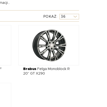
acji...
 która pozwala wyróżnić się na tle innych
.
POKAŻ
dwozia, często wykonane z lekkiego carbonu,
ząco zmieniają wygląd Twojego Mercedesa.
z klapami – oraz aktywne układy wydechowe,
 tłumika po listwy progowe, został
u. Wybierając Brabus, inwestujesz w
h, którzy oczekują czegoś więcej niż tylko zmiany
F
Brabus
Felga Monoblock R
20" GT X290