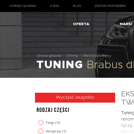
STRONA GŁÓWNA
O NAS
BLOG
ZOSTAŃ PARTNEREM
OFERTA
MARKI
Strona główna
-
Oferta
-
Mercedes-Benz
TUNING
Brabus 
EK
Wyczyść wszystko
TW
RODZAJ CZĘŚCI
Tunin
renomo
Felgi
(4)
łączą 
Wnętrze
(1)
Merced