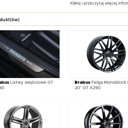
Kliknij i przeczytaj więcej inform
ry, dyfuzory, progi czy zderzaki – to przemyślana filozofia tuningu,
odów, zachowując przy tym elegancję i prestiż niemieckiej marki
dukt(ów)
cie tuningowej Brabus znajdziesz najwyższej jakości elementy na
jak spoilery, lotki, dyfuzory czy poszerzenia nadkoli, które znac
ieniem całości są kute felgi Brabus, sportowe wydechy – także 
nadają dźwiękowi silnika wyjątkowego charakteru. Każdy detal, od
ektowany z myślą o najbardziej wymagających entuzjastach tuning
promisową jakość, prestiż i indywidualny styl – to tuning dla tyc
u auta.
abus
Listwy wejściowe GT
Brabus
Felga Monoblock 
90
20" GT X290