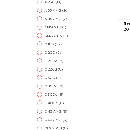
A 250
(13)
A 35 AMG
(9)
A 45 AMG
(7)
Br
AMG GT
(10)
20
AMG GT S
(11)
C 180
(9)
C 200
(9)
C 200d
(8)
C 220d
(8)
.
C 300
(11)
C 300d
(9)
C 300e
(8)
C 400e
(8)
C 43 AMG
(8)
C 63 AMG
(9)
CLS 300d
(8)