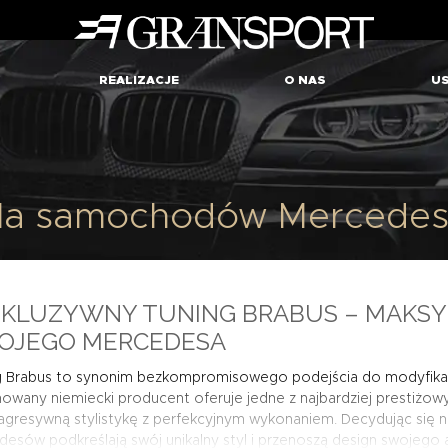
REALIZACJE
O NAS
US
dla samochodów Mercedes
SKLUZYWNY TUNING BRABUS – MAKSY
OJEGO MERCEDESA
g Brabus to synonim bezkompromisowego podejścia do modyfika
wany niemiecki producent oferuje jedne z najbardziej prestiżow
agresywną stylistykę z perfekcyjnym wykonaniem. Decydując się n
esów podkreślają swój unikalny styl i przenoszą design swojego 