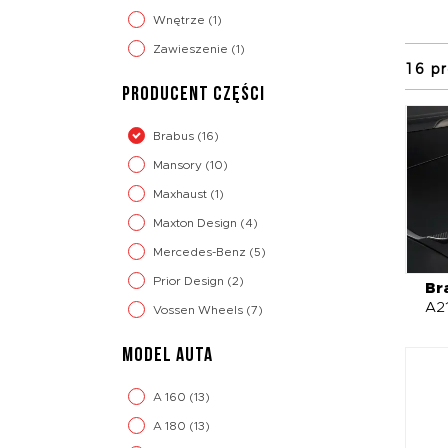
spojle
Wnętrze
(1)
samoch
Zawieszenie
(1)
16 p
W ofer
PRODUCENT CZĘŚCI
takie 
Dopełn
Brabus
(16)
które 
zaproj
Mansory
(10)
bezkom
Maxhaust
(1)
wygląd
Maxton Design
(4)
Mercedes-Benz
(5)
Prior Design
(2)
Br
A2
Vossen Wheels
(7)
MODEL AUTA
A 160
(13)
A 180
(13)