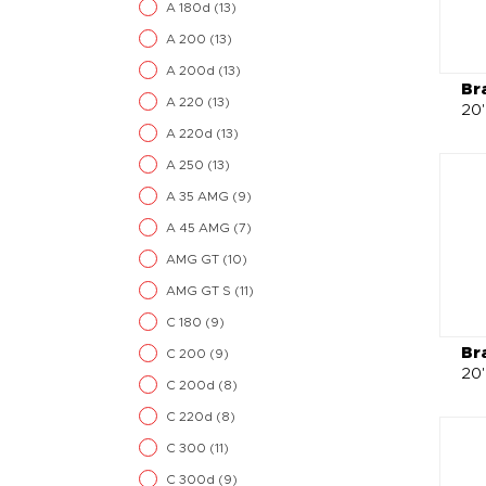
A 180d
(13)
A 200
(13)
A 200d
(13)
Br
A 220
(13)
20"
A 220d
(13)
A 250
(13)
A 35 AMG
(9)
A 45 AMG
(7)
AMG GT
(10)
AMG GT S
(11)
C 180
(9)
Br
C 200
(9)
20"
C 200d
(8)
C 220d
(8)
C 300
(11)
C 300d
(9)