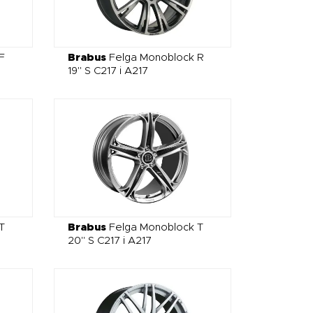
F
Brabus
Felga Monoblock R
19" S C217 i A217
T
Brabus
Felga Monoblock T
20" S C217 i A217