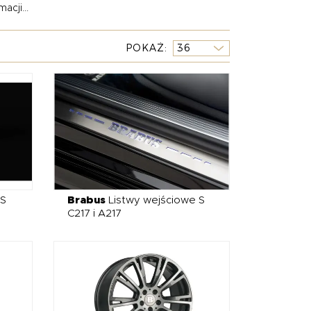
acji...
 która pozwala wyróżnić się na tle innych
.
POKAŻ
dwozia, często wykonane z lekkiego carbonu,
ząco zmieniają wygląd Twojego Mercedesa.
z klapami – oraz aktywne układy wydechowe,
 tłumika po listwy progowe, został
u. Wybierając Brabus, inwestujesz w
h, którzy oczekują czegoś więcej niż tylko zmiany
 S
Brabus
Listwy wejściowe S
C217 i A217