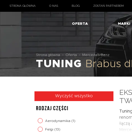
STRONA GŁÓWNA
O NAS
BLOG
ZOSTAŃ PARTNEREM
OFERTA
MARKI
Strona główna
-
Oferta
-
Mercedes-Benz
TUNING
Brabus 
EK
Wyczyść wszystko
TW
RODZAJ CZĘŚCI
Tunin
renomo
Aerodynamika
(1)
łączą 
Felgi
(13)
Merced