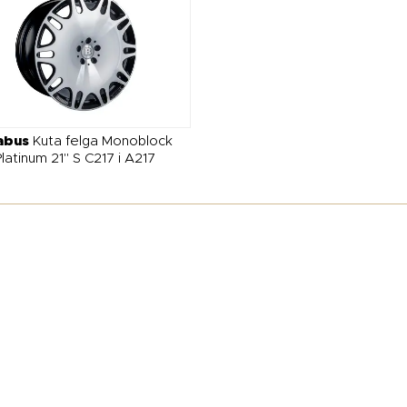
abus
Kuta felga Monoblock
latinum 21" S C217 i A217