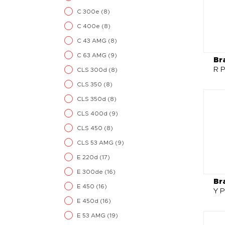
C 300e
(8)
C 400e
(8)
C 43 AMG
(8)
C 63 AMG
(9)
Br
R P
CLS 300d
(8)
CLS 350
(8)
CLS 350d
(8)
CLS 400d
(9)
CLS 450
(8)
CLS 53 AMG
(9)
E 220d
(17)
E 300de
(16)
Br
E 450
(16)
Y P
E 450d
(16)
E 53 AMG
(19)