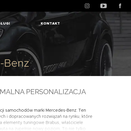
ŁUGI
KONTAKT
-Benz
MALNA PERSONALIZACJA
cji samochodów marki Mercedes-Benz. Ten
ych i dopracowanych rozwiązań na rynku, które
a elementy tuningowe Brabus, właściciele
auta na zupełnie nowy poziom. To nie tylko