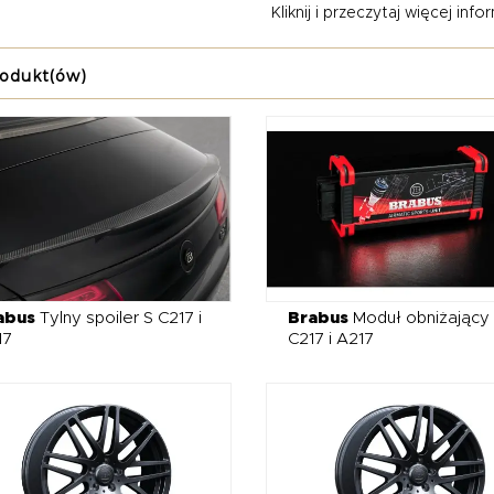
Kliknij i przeczytaj więcej inform
ry, dyfuzory, progi czy zderzaki – to przemyślana filozofia tuningu,
odów, zachowując przy tym elegancję i prestiż niemieckiej marki
rodukt(ów)
cie tuningowej Brabus znajdziesz najwyższej jakości elementy na
jak spoilery, lotki, dyfuzory czy poszerzenia nadkoli, które znac
ieniem całości są kute felgi Brabus, sportowe wydechy – także 
nadają dźwiękowi silnika wyjątkowego charakteru. Każdy detal, od
ektowany z myślą o najbardziej wymagających entuzjastach tuning
promisową jakość, prestiż i indywidualny styl – to tuning dla tyc
u auta.
abus
Tylny spoiler S C217 i
Brabus
Moduł obniżający
17
C217 i A217