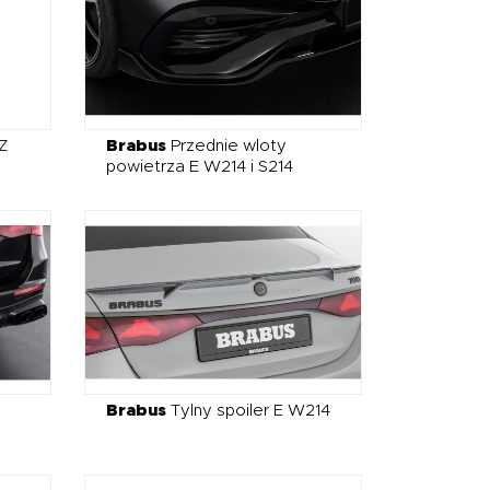
Z
Brabus
Przednie wloty
powietrza E W214 i S214
Brabus
Tylny spoiler E W214