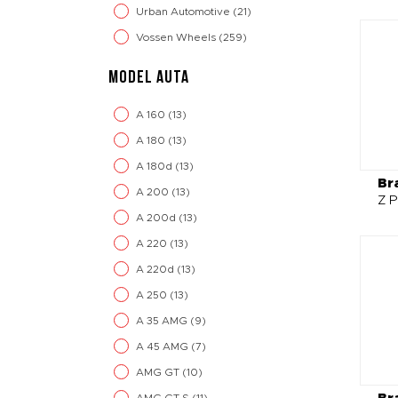
Urban Automotive
(21)
Vossen Wheels
(259)
MODEL AUTA
A 160
(13)
A 180
(13)
A 180d
(13)
Br
A 200
(13)
Z P
A 200d
(13)
A 220
(13)
A 220d
(13)
A 250
(13)
A 35 AMG
(9)
A 45 AMG
(7)
AMG GT
(10)