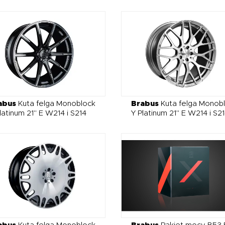
abus
Kuta felga Monoblock
Brabus
Kuta felga Monob
latinum 21" E W214 i S214
Y Platinum 21" E W214 i S2