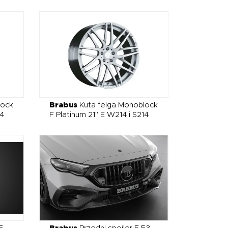
lock
Brabus
Kuta felga Monoblock
14
F Platinum 21" E W214 i S214