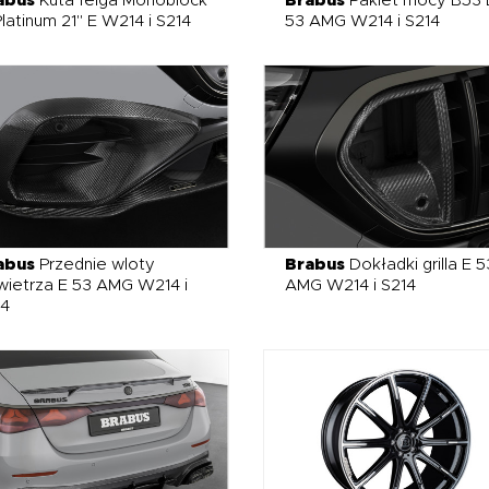
abus
Kuta felga Monoblock
Brabus
Pakiet mocy B53 
latinum 21" E W214 i S214
53 AMG W214 i S214
abus
Przednie wloty
Brabus
Dokładki grilla E 5
ietrza E 53 AMG W214 i
AMG W214 i S214
14