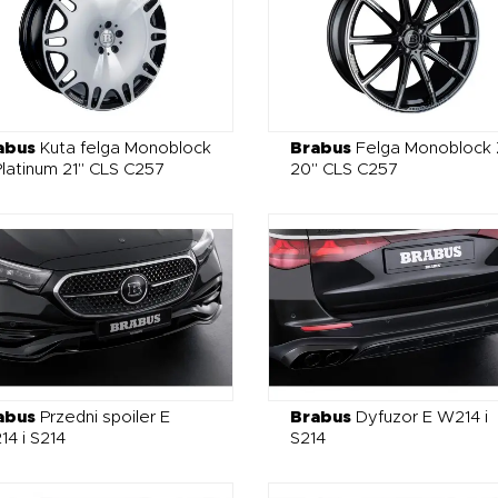
abus
Kuta felga Monoblock
Brabus
Felga Monoblock 
latinum 21" CLS C257
20" CLS C257
abus
Przedni spoiler E
Brabus
Dyfuzor E W214 i
4 i S214
S214