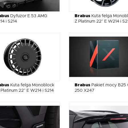
abus
Dyfuzor E 53 AMG
Brabus
Kuta felga Monob
4 i S214
Z Platinum 22" E W214 i S2
abus
Kuta felga Monoblock
Brabus
Pakiet mocy B25
Platinum 22" E W214 i S214
250 X247