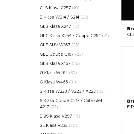
CLS Klasa C257
(10)
E Klasa W214 / S214
(23)
GLB Klasa X247
(12)
Br
CL
GLC Klasa X254 / Coupe C254
(21)
GLE SUV W167
(28)
GLE Coupe C167
(23)
GLS Klasa X167
(36)
G Klasa W464
(32)
G Klasa W465
(31)
S Klasa W223 / V223 / X223
(35)
S Klasa Coupe C217 / Cabriolet
Br
F P
A217
(27)
EQS Klasa V297
(15)
SL Klasa R232
(20)