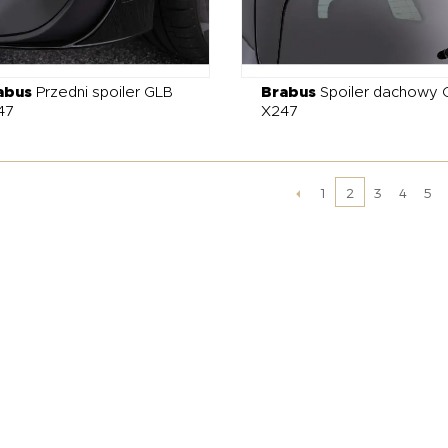
abus
Przedni spoiler GLB
Brabus
Spoiler dachowy 
47
X247
1
3
4
5
2