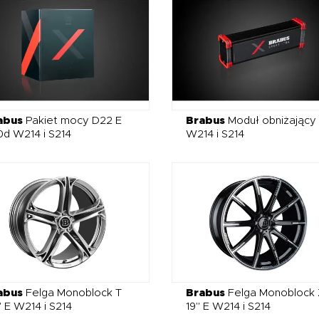
abus
Pakiet mocy D22 E
Brabus
Moduł obniżający
d W214 i S214
W214 i S214
abus
Felga Monoblock T
Brabus
Felga Monoblock 
 E W214 i S214
19" E W214 i S214