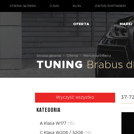
STRONA GŁÓWNA
O NAS
BLOG
ZOSTAŃ PARTNEREM
OFERTA
MARKI
Strona główna
-
Oferta
-
Mercedes-Benz
TUNING
Brabus 
37-72
Wyczyść wszystko
KATEGORIA
A Klasa W177
(15)
C Klasa W206 / S206
(19)