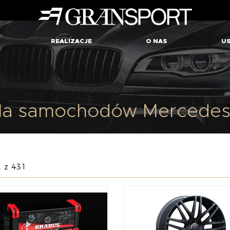
REALIZACJE
O NAS
US
dla samochodów Mercedes
 z 431