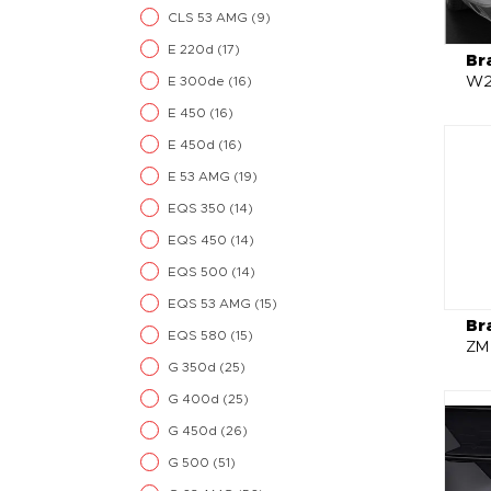
CLS 53 AMG
(9)
E 220d
(17)
Br
W21
E 300de
(16)
E 450
(16)
E 450d
(16)
E 53 AMG
(19)
EQS 350
(14)
EQS 450
(14)
EQS 500
(14)
EQS 53 AMG
(15)
Br
EQS 580
(15)
ZM 
G 350d
(25)
G 400d
(25)
G 450d
(26)
G 500
(51)