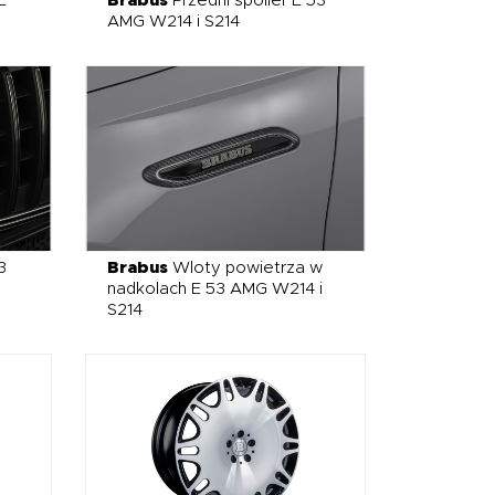
E
Brabus
Przedni spoiler E 53
AMG W214 i S214
3
Brabus
Wloty powietrza w
nadkolach E 53 AMG W214 i
S214