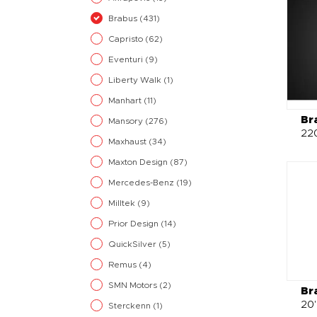
Brabus
(431)
Capristo
(62)
Eventuri
(9)
Liberty Walk
(1)
Manhart
(11)
Br
Mansory
(276)
220
Maxhaust
(34)
Maxton Design
(87)
Mercedes-Benz
(19)
Milltek
(9)
Prior Design
(14)
QuickSilver
(5)
Remus
(4)
SMN Motors
(2)
Br
20"
Sterckenn
(1)