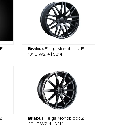
 E
Brabus
Felga Monoblock F
19" E W214 i S214
Z
Brabus
Felga Monoblock Z
20" E W214 i S214