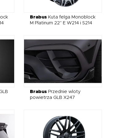
lock
Brabus
Kuta felga Monoblock
14
M Platinum 22" E W214 i S214
 GLB
Brabus
Przednie wloty
powietrza GLB X247