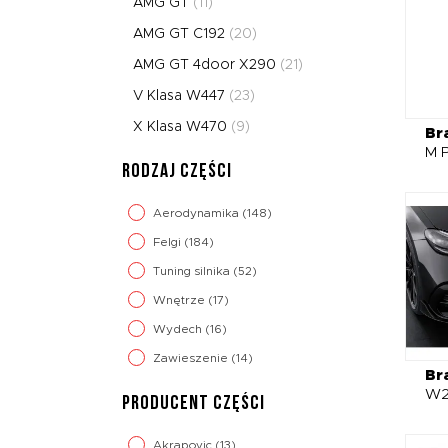
AMG GT
(11)
AMG GT C192
(20)
AMG GT 4door X290
(21)
V Klasa W447
(23)
X Klasa W470
(9)
Br
M P
RODZAJ CZĘŚCI
Aerodynamika
(148)
Felgi
(184)
Tuning silnika
(52)
Wnętrze
(17)
Wydech
(16)
Zawieszenie
(14)
Br
W21
PRODUCENT CZĘŚCI
Akrapovic
(13)