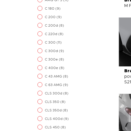
Br
AMG GT S
(11)
M P
C 180
(9)
C 200
(9)
C 200d
(8)
C 220d
(8)
C 300
(11)
C 300d
(9)
C 300e
(8)
C 400e
(8)
Br
pow
C 43 AMG
(8)
S2
C 63 AMG
(9)
CLS 300d
(8)
CLS 350
(8)
CLS 350d
(8)
CLS 400d
(9)
CLS 450
(8)