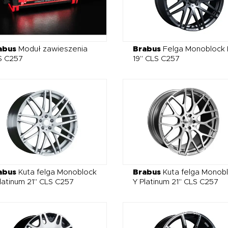
abus
Moduł zawieszenia
Brabus
Felga Monoblock 
S C257
19" CLS C257
abus
Kuta felga Monoblock
Brabus
Kuta felga Monob
latinum 21" CLS C257
Y Platinum 21" CLS C257