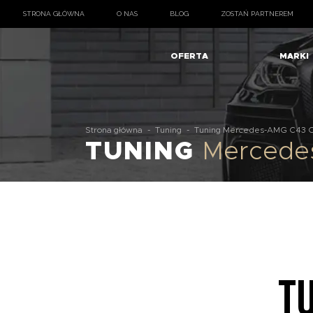
STRONA GŁÓWNA
O NAS
BLOG
ZOSTAŃ PARTNEREM
OFERTA
MARKI
Strona główna
-
Tuning
-
Tuning Mercedes-AMG C43 
TUNING
Mercede
T