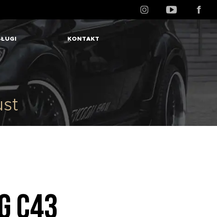
ŁUGI
KONTAKT
st
G C43