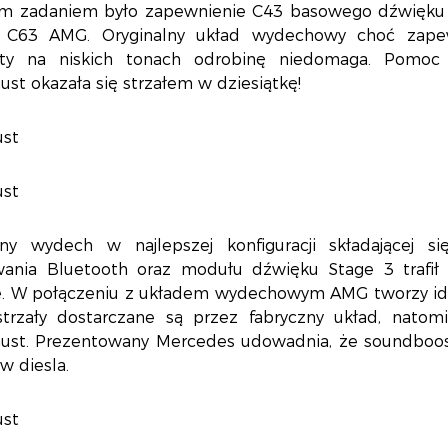
m zadaniem było zapewnienie C43 basowego dźwięku 
i C63 AMG. Oryginalny układ wydechowy choć zape
ety na niskich tonach odrobinę niedomaga. Pomoc
st okazała się strzałem w dziesiątkę!
ny wydech w najlepszej konfiguracji składającej 
wania Bluetooth oraz modułu dźwięku Stage 3 trafi
. W połączeniu z układem wydechowym AMG tworzy ide
strzały dostarczane są przez fabryczny układ, natom
ust. Prezentowany Mercedes udowadnia, że soundbooste
ów diesla.