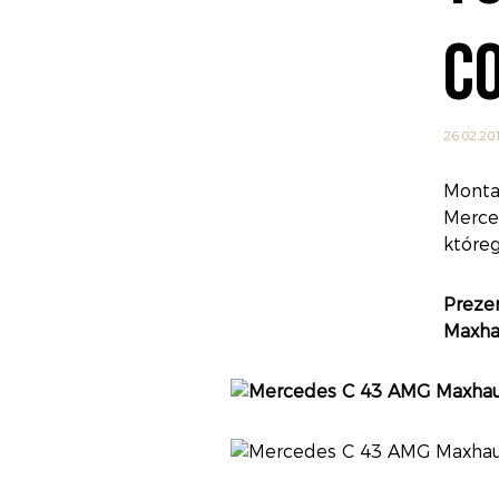
C
26.02.20
Monta
Merce
które
Preze
Maxhau