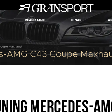
REALIZACJE
O NAS
US
Coupe Maxhaust
s-AMG C43 Coupe Maxhau
UNING MERCEDES-AM