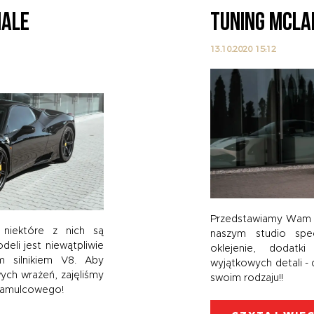
IALE
TUNING MCLA
13.10.2020 15:12
Przedstawiamy Wam M
 niektóre z nich są
naszym studio specj
deli jest niewątpliwie
oklejenie, dodat
m silnikiem V8. Aby
wyjątkowych detali - 
ych wrażeń, zajęliśmy
swoim rodzaju!!
hamulcowego!