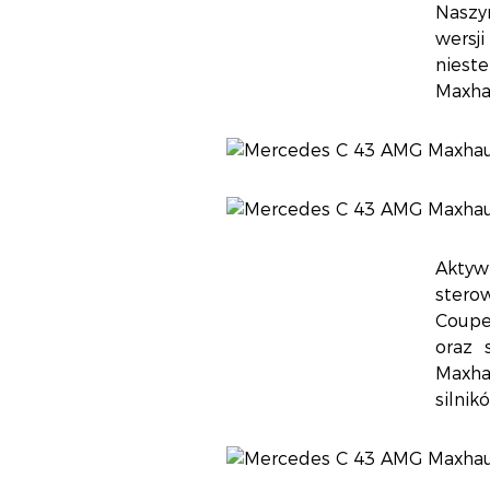
Naszy
wersj
niest
Maxhau
Aktyw
stero
Coupe
oraz 
Maxha
silnik