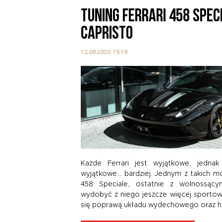
TUNING FERRARI 458 SPEC
CAPRISTO
12.08.2020 15:19
ią
Każde Ferrari jest wyjątkowe, jednak
ił
wyjątkowe... bardziej. Jednym z takich mo
ci
458 Speciale, ostatnie z wolnossący
e,
wydobyć z niego jeszcze więcej sportow
ie
się poprawą układu wydechowego oraz 