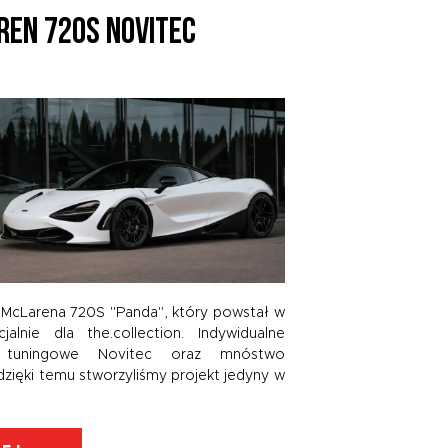
REN 720S NOVITEC
2
B
cLarena 720S "Panda", który powstał w
t
alnie dla the.collection. Indywidualne
w
ki tuningowe Novitec oraz mnóstwo
c
dzięki temu stworzyliśmy projekt jedyny w
w