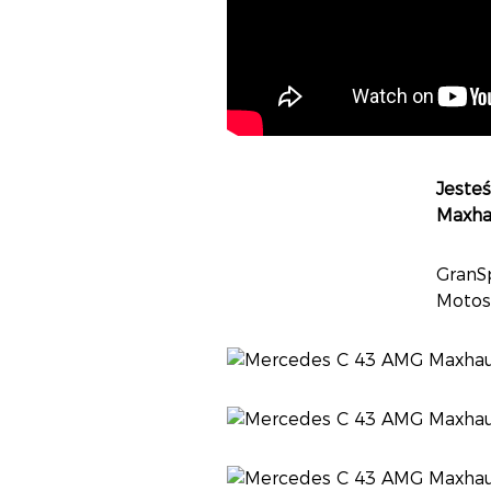
Jeste
Maxhau
GranS
Motos