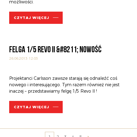
możliwości.
CZYTAJ WIĘCEJ
FELGA 1/5 REVO II &#8211; NOWOŚĆ
26.06.2013 12:03
Projektanci Carlsson zawsze starają się odnaleźć coś
nowego i interesującego. Tym razem również nie jest
inaczej – przedstawiamy felgę 1/5 Revo II !
CZYTAJ WIĘCEJ
2
3
4
5
1