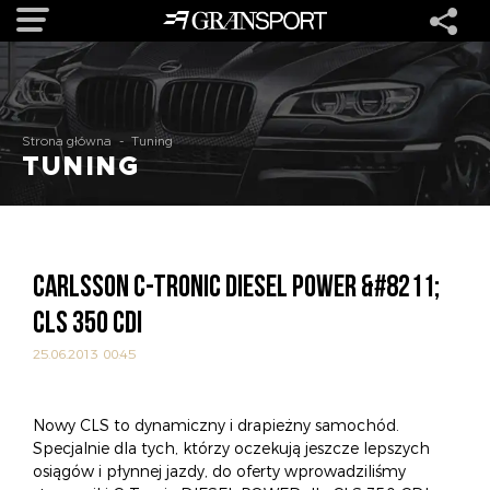
OFERTA
Strona główna
-
Tuning
TUNING
MARKI
REALIZACJE
CARLSSON C-TRONIC DIESEL POWER &#8211;
O NAS
CLS 350 CDI
25.06.2013 00:45
USŁUGI
Nowy CLS to dynamiczny i drapieżny samochód.
KONTAKT
Specjalnie dla tych, którzy oczekują jeszcze lepszych
osiągów i płynnej jazdy, do oferty wprowadziliśmy