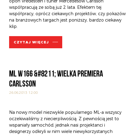
opon Vredestein i tuner Mercedesów Carlsson
współpracują ze sobą już 2 lata. Efektem tej
współpracy, oprócz ciekawych projektów, czy pokazów
na branżowych targach jest poniższy, bardzo ciekawy
klip.
CZYTAJ WIĘCEJ
ML W166 &#8211; WIELKA PREMIERA
CARLSSON
26.06.2013 12:00
Na nowy model niezwykle popularnego ML-a wszyscy
oczekiwaliśmy z niecierpliwością. Z pewnością jest to
wspaniały samochód, jednak nasi projektanci i
designerzy odkryli w nim wiele niewykorzystanych