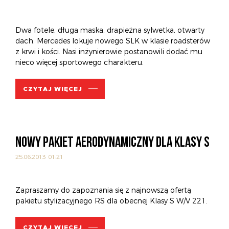
Dwa fotele, długa maska, drapieżna sylwetka, otwarty
dach. Mercedes lokuje nowego SLK w klasie roadsterów
z krwi i kości. Nasi inżynierowie postanowili dodać mu
nieco więcej sportowego charakteru.
CZYTAJ WIĘCEJ
NOWY PAKIET AERODYNAMICZNY DLA KLASY S
25.06.2013 01:21
Zapraszamy do zapoznania się z najnowszą ofertą
pakietu stylizacyjnego RS dla obecnej Klasy S W/V 221.
CZYTAJ WIĘCEJ